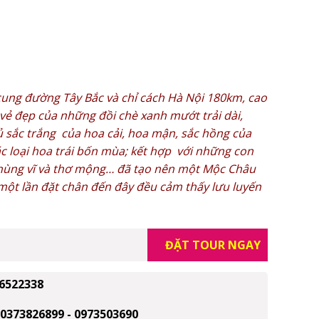
 cung đường Tây Bắc và chỉ cách Hà Nội 180km, cao
ẻ đẹp của những đồi chè xanh mướt trải dài,
sắc trắng của hoa cải, hoa mận, sắc hồng của
c loại hoa trái bốn mùa; kết hợp với những con
 hùng vĩ và thơ mộng… đã tạo nên một Mộc Châu
một lần đặt chân đến đây đều cảm thấy lưu luyến
ĐẶT TOUR NGAY
6522338
0373826899 - 0973503690