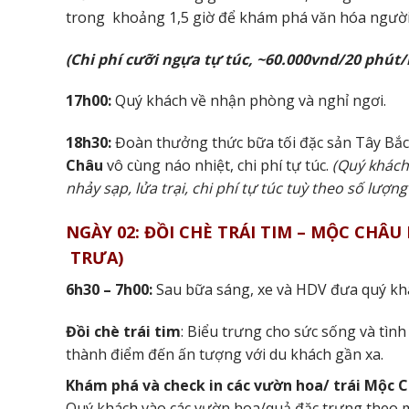
trong khoảng 1,5 giờ để khám phá văn hóa người 
(Chi phí cưỡi ngựa tự túc, ~60.000vnd/20 phút
17h00:
Quý khách về nhận phòng và nghỉ ngơi.
18h30:
Đoàn thưởng thức bữa tối đặc sản Tây Bắc
Châu
vô cùng náo nhiệt, chi phí tự túc.
(Quý khách
nhảy sạp, lửa trại, chi phí tự túc tuỳ theo số lượn
NGÀY 02: ĐỒI CHÈ TRÁI TIM – MỘC CHÂU
TRƯA)
6h30 – 7h00:
Sau bữa sáng, xe và HDV đưa quý kh
Đồi chè trái tim
:
Biểu trưng cho sức sống và tình
thành điểm đến ấn tượng với du khách gần xa.
Khám phá và check in các vườn hoa/ trái Mộc 
Quý khách vào các vườn hoa/quả đặc trưng theo