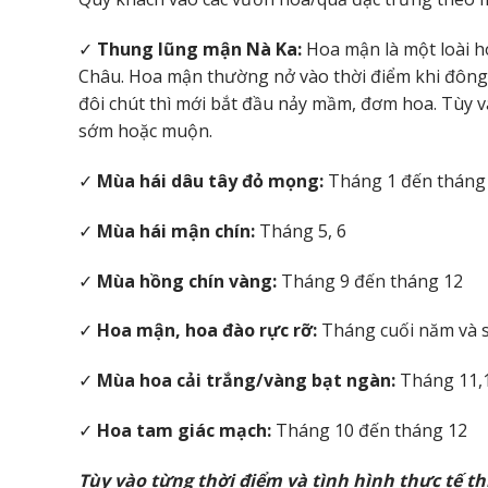
✓
Thung lũng mận Nà Ka:
Hoa mận là một loài h
Châu. Hoa mận thường nở vào thời điểm khi đông v
đôi chút thì mới bắt đầu nảy mầm, đơm hoa. Tùy v
sớm hoặc muộn.
✓
Mùa hái dâu tây đỏ mọng:
Tháng 1 đến tháng
✓
Mùa hái mận chín:
Tháng 5, 6
✓
Mùa hồng chín vàng:
Tháng 9 đến tháng 12
✓
Hoa mận, hoa đào rực rỡ:
Tháng cuối năm và
✓
Mùa hoa cải trắng/vàng bạt ngàn:
Tháng 11,
✓
Hoa tam giác mạch:
Tháng 10 đến tháng 12
Tùy vào từng thời điểm và tình hình thực tế t