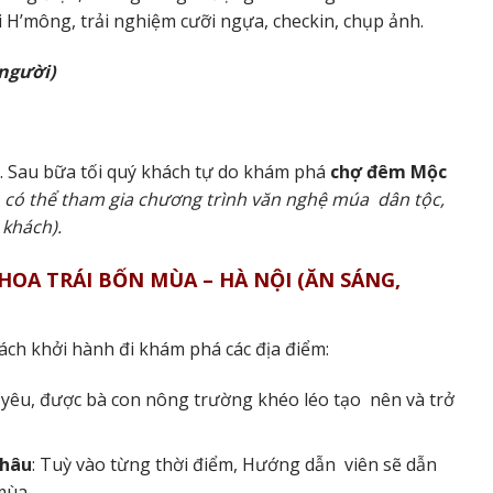
H’mông, trải nghiệm cưỡi ngựa, checkin, chụp ảnh.
/người)
. Sau bữa tối quý khách tự do khám phá
chợ đêm Mộc
 có thể tham gia chương trình văn nghệ múa dân tộc,
g khách).
 HOA TRÁI BỐN MÙA – HÀ NỘI (ĂN SÁNG,
ách khởi hành đi khám phá các địa điểm:
 yêu, được bà con nông trường khéo léo tạo nên và trở
Châu
:
Tuỳ vào từng thời điểm, Hướng dẫn viên sẽ dẫn
 mùa.