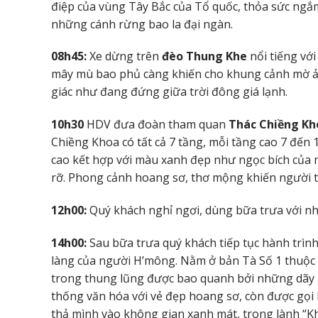
điệp của vùng Tây Bắc của Tổ quốc,
thỏa sức ngắ
những cánh rừng bao la đại ngàn.
08h45:
Xe dừng trên
đèo Thung Khe
nổi tiếng vớ
mây mù bao phủ càng khiến cho khung cảnh mờ ảo 
giác như đang đứng giữa trời đông giá lạnh.
10h30
HDV đưa đoàn tham quan
Thác Chiềng K
Chiềng Khoa có tất cả 7 tầng, mỗi tầng cao 7 đến 
cao kết hợp với màu xanh đẹp như ngọc bích của 
rỡ. Phong cảnh hoang sơ, thơ mộng khiến người t
12h00:
Quý khách nghỉ ngơi, dùng bữa trưa với n
14h00:
Sau bữa trưa quý khách tiếp tục hành trìn
làng của người H’mông. Nằm ở bản Tà Số 1 thuộc 
trong thung lũng được bao quanh bởi những dãy 
thống văn hóa với vẻ đẹp hoang sơ, còn được gọi 
thả
mình vào không gian xanh mát, trong lành “K