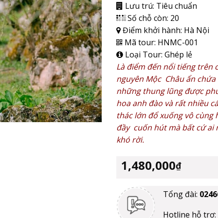
Lưu trú:
Tiêu chuẩn
Số chỗ còn:
20
Điểm khởi hành:
Hà Nội
Mã tour:
HNMC-001
Loại Tour:
Ghép lẻ
Là điểm đến nổi tiếng trên
nguyên Mộc Châu ẩn chứa v
những thung lũng được phủ 
hoa anh đào và rất nhiều cá
thác lớn đổ xuống vô cùng
đầy cuốn hút mà bất cứ ai 
khó rời
.
1,480,000
₫
Tổng đài:
0246
Hotline hỗ trợ: