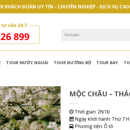
R KHÁCH ĐOÀN UY TÍN - CHUYÊN NGHIỆP - DỊCH VỤ CAO
Tìm
kiếm:
C
TOUR NƯỚC NGOÀI
TOUR ĐƯỜNG BỘ
TOUR BAY
TO
MỘC CHÂU – THÁ
Thời gian:
2N1Đ
Ngày khởi hành:
Thứ 7 H
Phương tiện:
Ô tô