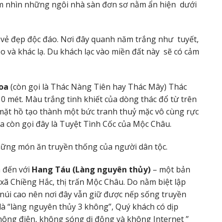
m nhìn những ngôi nhà sàn đơn sơ nằm ẩn hiện
dưới
i vẻ đẹp độc đáo. Nơi đây quanh năm trắng như
tuyết,
và khác lạ. Du khách lạc vào miền đất này
sẽ có cảm
hoa
(còn gọi là Thác Nàng Tiên hay Thác Mây) Thác
10 mét. Màu trắng tinh khiết của dòng thác đổ từ trên
mặt hồ tạo thành một bức tranh thuỷ mặc vô cùng rực
a còn gọi đây là Tuyệt Tình Cốc của Mộc Châu.
hững món ăn truyền thống của người dân tộc.
h đến với
Hang Táu (Làng nguyên thủy)
– một bản
xã Chiềng Hắc, thị trấn Mộc Châu. Do nằm biệt lập
núi cao nên nơi đây vẫn giữ được nếp sống truyền
là “làng nguyên thủy 3 không”, Quý khách có dịp
hông điện, không sóng di động và không Internet ”