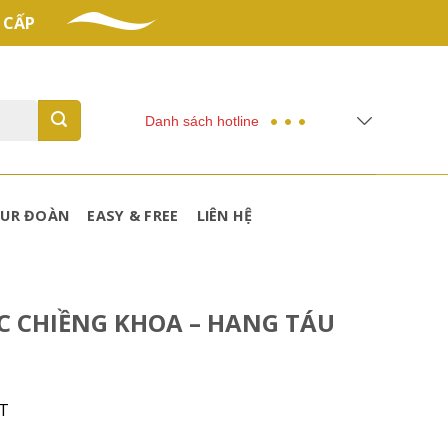
 CẤP
Danh sách hotline
UR ĐOÀN
EASY & FREE
LIÊN HỆ
C CHIỀNG KHOA – HANG TÁU
T