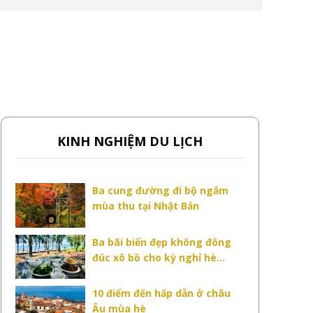
KINH NGHIỆM DU LỊCH
Ba cung đường đi bộ ngắm
mùa thu tại Nhật Bản
Ba bãi biển đẹp không đông
đúc xô bồ cho kỳ nghỉ hè...
10 điểm đến hấp dẫn ở châu
Âu mùa hè