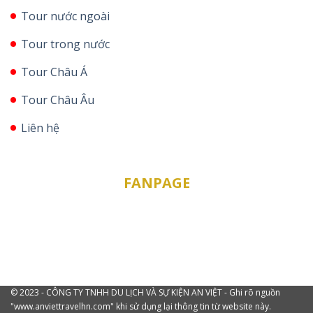
Tour nước ngoài
Tour trong nước
Tour Châu Á
Tour Châu Âu
Liên hệ
FANPAGE
© 2023 - CÔNG TY TNHH DU LỊCH VÀ SỰ KIỆN AN VIỆT - Ghi rõ nguồn
"www.anviettravelhn.com" khi sử dụng lại thông tin từ website này.