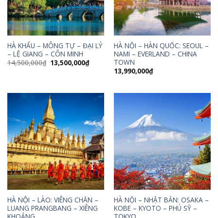
HÀ KHẨU – MÔNG TỰ – ĐẠI LÝ
HÀ NỘI – HÀN QUỐC: SEOUL –
– LỆ GIANG – CÔN MINH
NAMI – EVERLAND – CHINA
TOWN
Giá
Giá
14,500,000
₫
13,500,000
₫
gốc
hiện
13,990,000
₫
là:
tại
14,500,000₫.
là:
13,500,000₫.
HÀ NỘI – LÀO: VIÊNG CHĂN –
HÀ NỘI – NHẬT BẢN: OSAKA –
LUANG PRANGBANG – XIÊNG
KOBE – KYOTO – PHÚ SỸ –
KHOẢNG
TOKYO