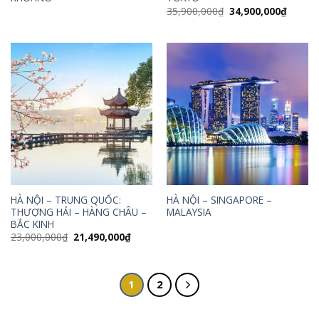
Giá
Giá
35,900,000
₫
34,900,000
₫
gốc
hiện
là:
tại
35,900,000₫.
là:
34,900
HÀ NỘI – TRUNG QUỐC:
HÀ NỘI – SINGAPORE –
THƯỢNG HẢI – HÀNG CHÂU –
MALAYSIA
BẮC KINH
Giá
Giá
23,000,000
₫
21,490,000
₫
gốc
hiện
là:
tại
23,000,000₫.
là:
21,490,000₫.
1
2