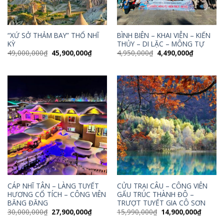
“XỨ SỞ THẢM BAY” THỔ NHĨ
BÌNH BIÊN – KHAI VIỄN – KIẾN
KỲ
THỦY – DI LẶC – MÔNG TỰ
Giá
Giá
Giá
Giá
49,000,000
₫
45,900,000
₫
4,950,000
₫
4,490,000
₫
gốc
hiện
gốc
hiện
là:
tại
là:
tại
49,000,000₫.
là:
4,950,000₫.
là:
45,900,000₫.
4,490,000
CÁP NHĨ TÂN – LÀNG TUYẾT
CỬU TRẠI CÂU – CÔNG VIÊN
HƯƠNG CỔ TÍCH – CÔNG VIÊN
GẤU TRÚC THÀNH ĐÔ –
BĂNG ĐĂNG
TRƯỢT TUYẾT GIA CÔ SƠN
Giá
Giá
Giá
Giá
30,000,000
₫
27,900,000
₫
15,990,000
₫
14,900,000
₫
gốc
hiện
gốc
hiện