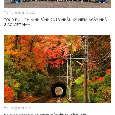
2 Tháng mười hai, 2024
TOUR DU LỊCH NINH BÌNH 2N1Đ NHÂN KỶ NIỆM NGÀY NHÀ
GIÁO VIỆT NAM
4 Tháng mười, 2024
Ba cung đường đi bộ ngắm mùa thu tại Nhật Bản