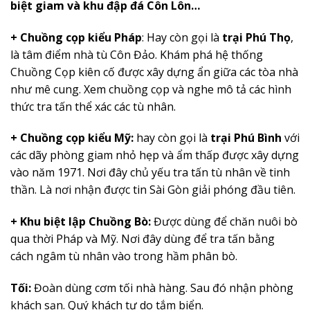
biệt giam và khu đập đá Côn Lôn…
+ Chuồng cọp kiểu Pháp
: Hay còn gọi là
trại Phú Thọ
,
là tâm điểm nhà tù Côn Đảo. Khám phá hệ thống
Chuồng Cọp kiên cố được xây dựng ẩn giữa các tòa nhà
như mê cung. Xem chuồng cọp và nghe mô tả các hình
thức tra tấn thể xác các tù nhân.
+ Chuồng cọp kiểu Mỹ:
hay còn gọi là
trại Phú Bình
với
các dãy phòng giam nhỏ hẹp và ẩm thấp được xây dựng
vào năm 1971. Nơi đây chủ yếu tra tấn tù nhân về tinh
thần. Là nơi nhận được tin Sài Gòn giải phóng đầu tiên.
+ Khu biệt lập Chuồng Bò:
Được dùng để chăn nuôi bò
qua thời Pháp và Mỹ. Nơi đây dùng để tra tấn bằng
cách ngâm tù nhân vào trong hầm phân bò.
Tối:
Đoàn dùng cơm tối nhà hàng. Sau đó nhận phòng
khách sạn. Quý khách tự do tắm biển.