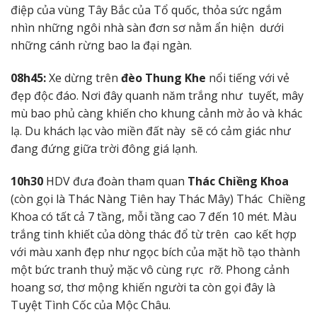
điệp của vùng Tây Bắc của Tổ quốc,
thỏa sức ngắm
nhìn những ngôi nhà sàn đơn sơ nằm ẩn hiện
dưới
những cánh rừng bao la đại ngàn.
08h45:
Xe dừng trên
đèo Thung Khe
nổi tiếng với vẻ
đẹp độc đáo. Nơi đây quanh năm trắng như
tuyết, mây
mù bao phủ càng khiến cho khung cảnh mờ ảo và khác
lạ. Du khách lạc vào miền đất này
sẽ có cảm giác như
đang đứng giữa trời đông giá lạnh.
10h30
HDV đưa đoàn tham quan
Thác Chiềng Khoa
(còn gọi là Thác Nàng Tiên hay Thác Mây) Thác Chiềng
Khoa có tất cả 7 tầng, mỗi tầng cao 7 đến 10 mét. Màu
trắng tinh khiết của dòng thác đổ từ trên cao kết hợp
với màu xanh đẹp như ngọc bích của mặt hồ tạo thành
một bức tranh thuỷ mặc vô cùng rực rỡ. Phong cảnh
hoang sơ, thơ mộng khiến người ta còn gọi đây là
Tuyệt Tình Cốc của Mộc Châu.