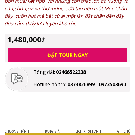
bốn mùa; kết hợp với những con thác lớn đổ xuống vô
cùng hùng vĩ và thơ mộng… đã tạo nên một Mộc Châu
đầy cuốn hút mà bất cứ ai một lần đặt chân đến đây
đều cảm thấy lưu luyến khó rời
.
1,480,000
₫
ĐẶT TOUR NGAY
Tổng đài:
02466522338
Hotline hỗ trợ:
0373826899 - 0973503690
CHƯƠNG TRÌNH
BẢNG GIÁ
LỊCH KHỞI HÀNH
GHI CHÚ