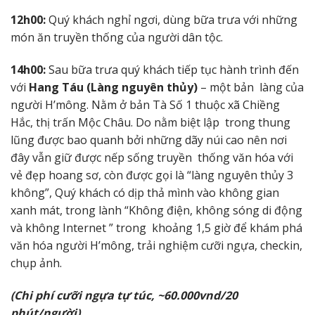
12h00:
Quý khách nghỉ ngơi, dùng bữa trưa với những
món ăn truyền thống của người dân tộc.
14h00:
Sau bữa trưa quý khách tiếp tục hành trình đến
với
Hang Táu (Làng nguyên thủy)
– một bản làng của
người H’mông. Nằm ở bản Tà Số 1 thuộc xã Chiềng
Hắc, thị trấn Mộc Châu. Do nằm biệt lập trong thung
lũng được bao quanh bởi những dãy núi cao nên nơi
đây vẫn giữ được nếp sống truyền thống văn hóa với
vẻ đẹp hoang sơ, còn được gọi là “làng nguyên thủy 3
không”, Quý khách có dịp thả
mình vào không gian
xanh mát, trong lành “Không điện, không sóng di động
và không Internet ” trong khoảng 1,5 giờ để khám phá
văn hóa người H’mông, trải nghiệm cưỡi ngựa, checkin,
chụp ảnh.
(Chi phí cưỡi ngựa tự túc, ~60.000vnd/20
phút/người)