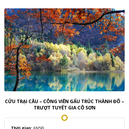
CỬU TRẠI CÂU – CÔNG VIÊN GẤU TRÚC THÀNH ĐÔ –
TRƯỢT TUYẾT GIA CÔ SƠN
Thời gian:
6N5Đ