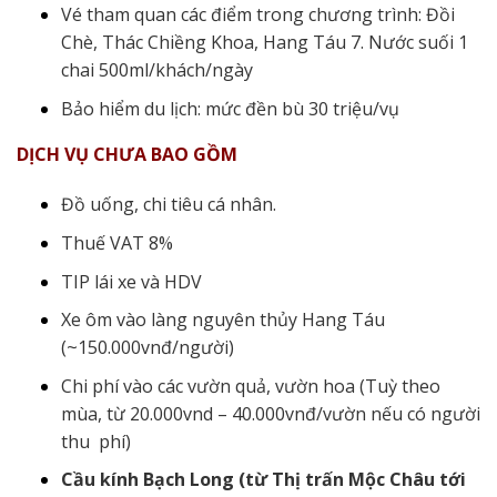
Vé tham quan các điểm trong chương trình: Đồi
Chè, Thác Chiềng Khoa, Hang Táu 7. Nước suối 1
chai 500ml/khách/ngày
Bảo hiểm du lịch: mức đền bù 30 triệu/vụ
DỊCH VỤ CHƯA BAO GỒM
Đồ uống, chi tiêu cá nhân.
Thuế VAT 8%
TIP lái xe và HDV
Xe ôm vào làng nguyên thủy Hang Táu
(~150.000vnđ/người)
Chi phí vào các vườn quả, vườn hoa (Tuỳ theo
mùa, từ 20.000vnd – 40.000vnđ/vườn nếu có người
thu phí)
Cầu kính Bạch Long (từ Thị trấn Mộc Châu tới