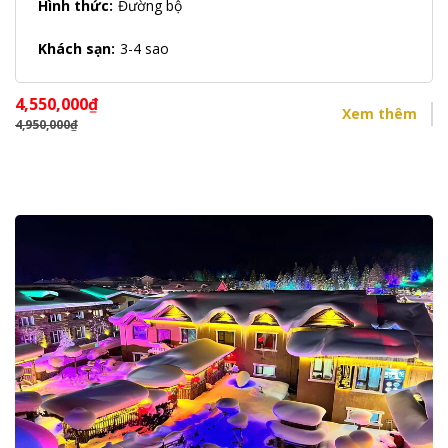
Hình thức:
Đường bộ
Khách sạn:
3-4 sao
4,550,000
₫
Xem thêm
4,950,000
₫