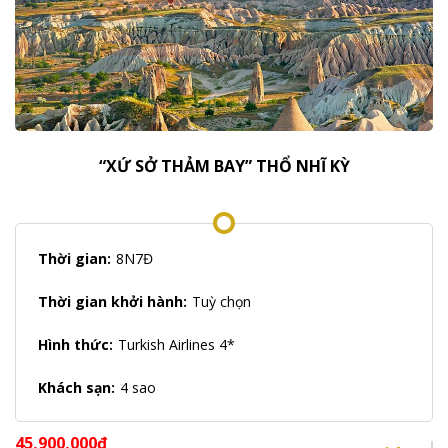
“XỨ SỞ THẢM BAY” THỔ NHĨ KỲ
Thời gian:
8N7Đ
Thời gian khởi hành:
Tuỳ chọn
Hình thức:
Turkish Airlines 4*
Khách sạn:
4 sao
45,900,000
₫