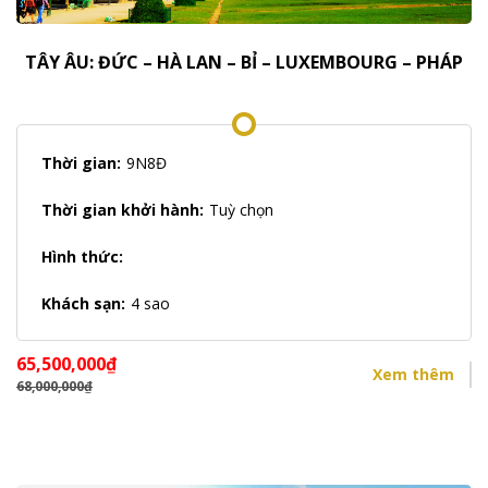
TÂY ÂU: ĐỨC – HÀ LAN – BỈ – LUXEMBOURG – PHÁP
Thời gian:
9N8Đ
Thời gian khởi hành:
Tuỳ chọn
Hình thức:
Khách sạn:
4 sao
65,500,000
₫
Xem thêm
68,000,000
₫