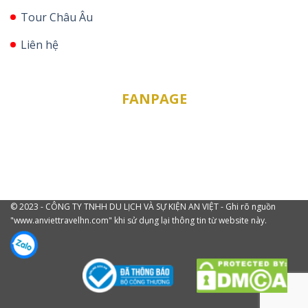
Tour Châu Âu
Liên hệ
FANPAGE
© 2023 - CÔNG TY TNHH DU LỊCH VÀ SỰ KIỆN AN VIỆT - Ghi rõ nguồn
"www.anviettravelhn.com" khi sử dụng lại thông tin từ website này.